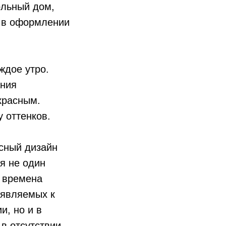
ольный дом,
о в оформлении
ждое утро.
ания
красным.
 оттенков.
сный дизайн
я не один
о времена
ъявляемых к
и, но и в
 в отсутствии