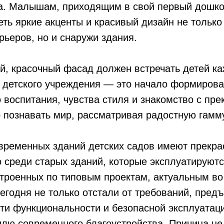
та. Малышам, приходящим в свой первый дошк
ть яркие акценты и красивый дизайн не тольк
рьеров, но и снаружи здания.
, красочный фасад должен встречать детей ка
детского учреждения — это начало формиров
 воспитания, чувства стиля и знакомство с пре
познавать мир, рассматривая радостную гамму
временных зданий детских садов имеют прекра
 среди старых зданий, которые эксплуатируютс
строенных по типовым проектам, актуальным в
сегодня не только отстали от требований, пред
ти функциональности и безопасной эксплуатаци
илю современного благоустройства. Причина не