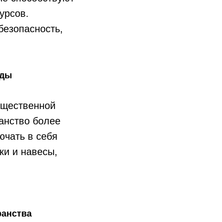
урсов.
безопасность,
еды
бщественной
анство более
ючать в себя
ки и навесы,
ранства