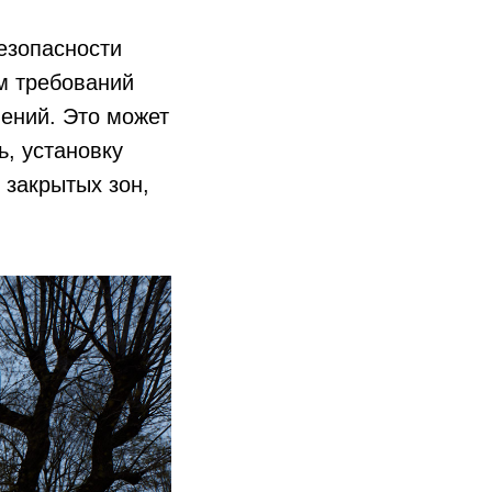
езопасности
м требований
лений. Это может
, установку
 закрытых зон,