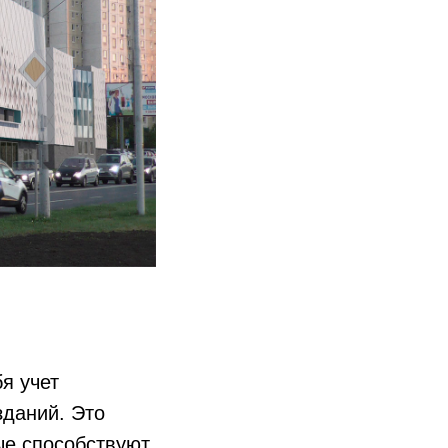
я учет
зданий. Это
ые способствуют