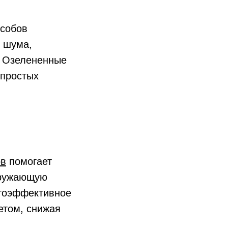
особов
ь шума,
. Озелененные
 простых
ов
помогает
кружающую
ргоэффективное
етом, снижая