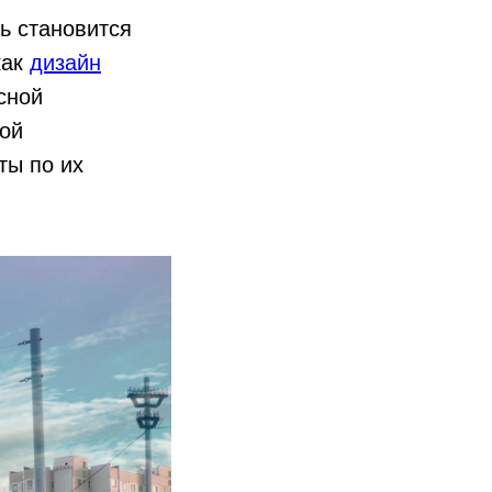
ь становится
как
дизайн
сной
ой
ты по их