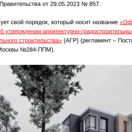
равительства от 29.05.2023 № 857.
ует свой порядок, который носит название
«Оф
об утверждении архитектурно-градостроительн
льного строительства»
(АГР) (регламент – Пос
Москвы №284-ППМ).