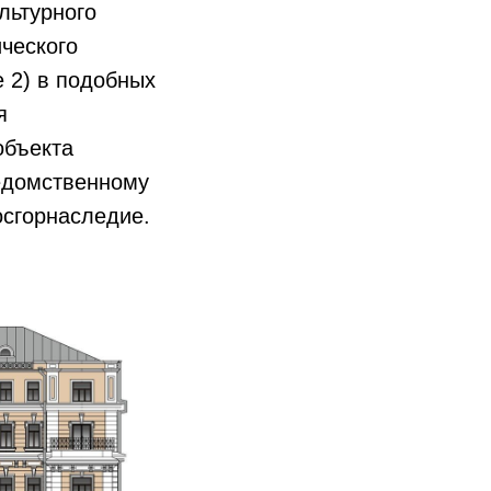
льтурного
ческого
 2) в подобных
я
объекта
ведомственному
осгорнаследие.