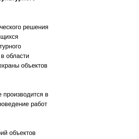
ческого решения
ющихся
турного
 в области
охраны объектов
 производится в
роведение работ
рий объектов