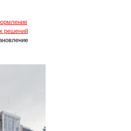
ормление
ых решений
тановление