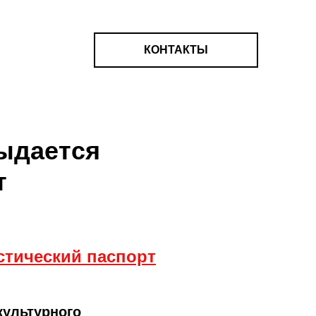
КОНТАКТЫ
выдается
т
стический паспорт
культурного