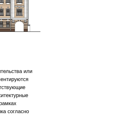
ительства или
ментируются
етствующие
хитектурные
 рамках
ка согласно